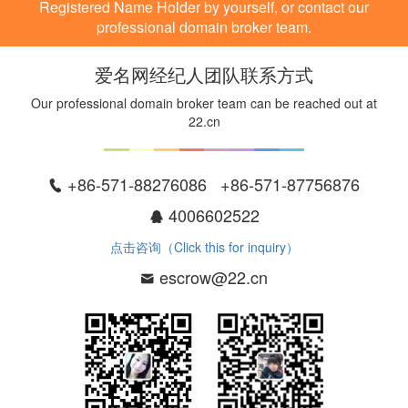
Registered Name Holder by yourself, or contact our
professional domain broker team.
爱名网经纪人团队联系方式
Our professional domain broker team can be reached out at
22.cn
+86-571-88276086 +86-571-87756876
4006602522
点击咨询（Click this for inquiry）
escrow@22.cn